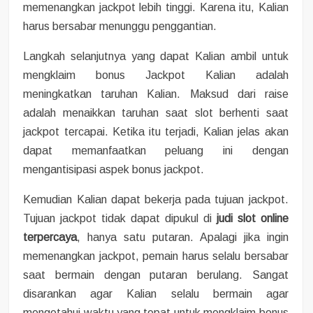
memenangkan jackpot lebih tinggi. Karena itu, Kalian
harus bersabar menunggu penggantian.
Langkah selanjutnya yang dapat Kalian ambil untuk
mengklaim bonus Jackpot Kalian adalah
meningkatkan taruhan Kalian. Maksud dari raise
adalah menaikkan taruhan saat slot berhenti saat
jackpot tercapai. Ketika itu terjadi, Kalian jelas akan
dapat memanfaatkan peluang ini dengan
mengantisipasi aspek bonus jackpot.
Kemudian Kalian dapat bekerja pada tujuan jackpot.
Tujuan jackpot tidak dapat dipukul di
judi slot online
terpercaya
, hanya satu putaran. Apalagi jika ingin
memenangkan jackpot, pemain harus selalu bersabar
saat bermain dengan putaran berulang. Sangat
disarankan agar Kalian selalu bermain agar
mengetahui waktu yang tepat untuk mengklaim bonus