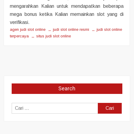
mengarahkan Kalian untuk mendapatkan beberapa
mega bonus ketika Kalian memainkan slot yang di
verifikasi.
agen judi slot online
judi slot online resmi
judi slot online
terpercaya
situs judi slot online
Search
Cari
untuk: