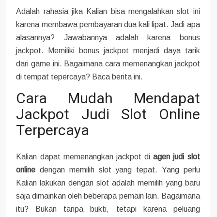
Adalah rahasia jika Kalian bisa mengalahkan slot ini
karena membawa pembayaran dua kali lipat. Jadi apa
alasannya? Jawabannya adalah karena bonus
jackpot. Memiliki bonus jackpot menjadi daya tarik
dari game ini. Bagaimana cara memenangkan jackpot
di tempat tepercaya? Baca berita ini.
Cara Mudah Mendapat
Jackpot Judi Slot Online
Terpercaya
Kalian dapat memenangkan jackpot di
agen judi slot
online
dengan memilih slot yang tepat. Yang perlu
Kalian lakukan dengan slot adalah memilih yang baru
saja dimainkan oleh beberapa pemain lain. Bagaimana
itu? Bukan tanpa bukti, tetapi karena peluang