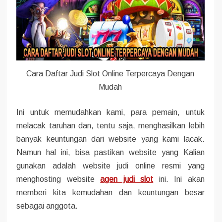
Cara Daftar Judi Slot Online Terpercaya Dengan
Mudah
Ini untuk memudahkan kami, para pemain, untuk
melacak taruhan dan, tentu saja, menghasilkan lebih
banyak keuntungan dari website yang kami lacak.
Namun hal ini, bisa pastikan website yang Kalian
gunakan adalah website judi online resmi yang
menghosting website
agen judi slot
ini. Ini akan
memberi kita kemudahan dan keuntungan besar
sebagai anggota.