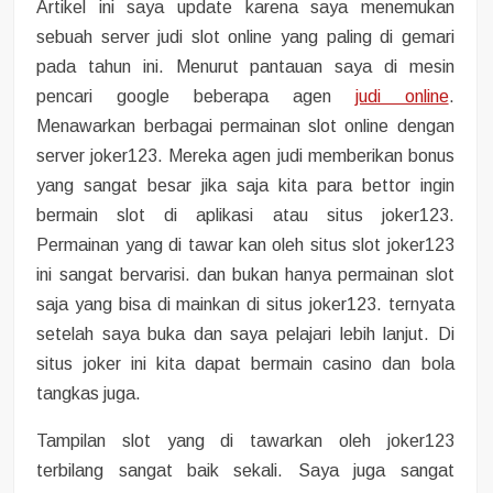
Artikel ini saya update karena saya menemukan
sebuah server judi slot online yang paling di gemari
pada tahun ini. Menurut pantauan saya di mesin
pencari google beberapa agen
judi online
.
Menawarkan berbagai permainan slot online dengan
server joker123. Mereka agen judi memberikan bonus
yang sangat besar jika saja kita para bettor ingin
bermain slot di aplikasi atau situs joker123.
Permainan yang di tawar kan oleh situs slot joker123
ini sangat bervarisi. dan bukan hanya permainan slot
saja yang bisa di mainkan di situs joker123. ternyata
setelah saya buka dan saya pelajari lebih lanjut. Di
situs joker ini kita dapat bermain casino dan bola
tangkas juga.
Tampilan slot yang di tawarkan oleh joker123
terbilang sangat baik sekali. Saya juga sangat