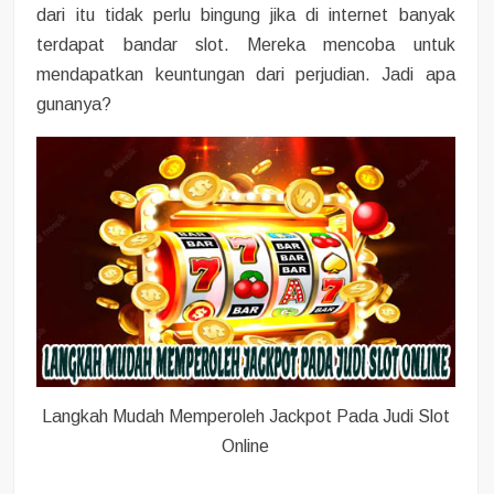
dari itu tidak perlu bingung jika di internet banyak
terdapat bandar slot. Mereka mencoba untuk
mendapatkan keuntungan dari perjudian. Jadi apa
gunanya?
Langkah Mudah Memperoleh Jackpot Pada Judi Slot
Online