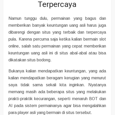
Terpercaya
Namun tunggu dulu, permainan yang bagus dan
memberikan banyak keuntungan uang asli harus juga
dibarengi dengan situs yang terbaik dan terpercaya
pula. Karena percuma saja ketika kalian bermain slot
online, salah satu permainan yang cepat memberikan
keuntungan uang asli ini di situs abal-abal atau bisa
dikatakan situs bodong.
Bukanya kalian mendapatkan keuntungan, yang ada
kalian mendapatkan beragam kerugian yang menurut
saya tidak sama sekali kita inginkan. Nyatanya
memang masih ada beberapa situs yang melakukan
prakti-praktik kecurangan, seperti menaruh BOT dan
AI pada sistem permainanya agar bisa mengalahkan
para player asli yang bermain di situs tersebut.