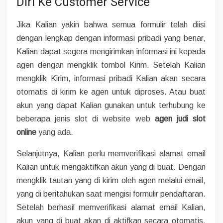
Diri Ke Customer Service
Jika Kalian yakin bahwa semua formulir telah diisi
dengan lengkap dengan informasi pribadi yang benar,
Kalian dapat segera mengirimkan informasi ini kepada
agen dengan mengklik tombol Kirim. Setelah Kalian
mengklik Kirim, informasi pribadi Kalian akan secara
otomatis di kirim ke agen untuk diproses. Atau buat
akun yang dapat Kalian gunakan untuk terhubung ke
beberapa jenis slot di website web
agen judi slot
online
yang ada.
Selanjutnya, Kalian perlu memverifikasi alamat email
Kalian untuk mengaktifkan akun yang di buat. Dengan
mengklik tautan yang di kirim oleh agen melalui email,
yang di beritahukan saat mengisi formulir pendaftaran.
Setelah berhasil memverifikasi alamat email Kalian,
akun yang di buat akan di aktifkan secara otomatis.