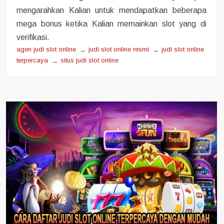
mengarahkan Kalian untuk mendapatkan beberapa
mega bonus ketika Kalian memainkan slot yang di
verifikasi.
agen judi slot online
judi slot online resmi
judi slot online
terpercaya
situs judi slot online