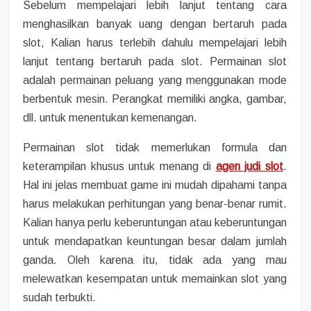
Sebelum mempelajari lebih lanjut tentang cara
menghasilkan banyak uang dengan bertaruh pada
slot, Kalian harus terlebih dahulu mempelajari lebih
lanjut tentang bertaruh pada slot. Permainan slot
adalah permainan peluang yang menggunakan mode
berbentuk mesin. Perangkat memiliki angka, gambar,
dll. untuk menentukan kemenangan.
Permainan slot tidak memerlukan formula dan
keterampilan khusus untuk menang di
agen judi slot
.
Hal ini jelas membuat game ini mudah dipahami tanpa
harus melakukan perhitungan yang benar-benar rumit.
Kalian hanya perlu keberuntungan atau keberuntungan
untuk mendapatkan keuntungan besar dalam jumlah
ganda. Oleh karena itu, tidak ada yang mau
melewatkan kesempatan untuk memainkan slot yang
sudah terbukti.