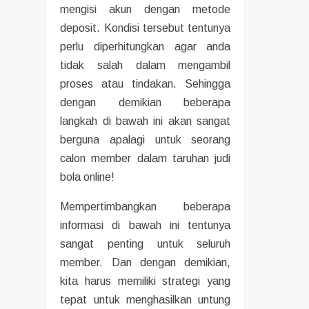
mengisi akun dengan metode
deposit. Kondisi tersebut tentunya
perlu diperhitungkan agar anda
tidak salah dalam mengambil
proses atau tindakan. Sehingga
dengan demikian beberapa
langkah di bawah ini akan sangat
berguna apalagi untuk seorang
calon member dalam taruhan judi
bola online!
Mempertimbangkan beberapa
informasi di bawah ini tentunya
sangat penting untuk seluruh
member. Dan dengan demikian,
kita harus memiliki strategi yang
tepat untuk menghasilkan untung