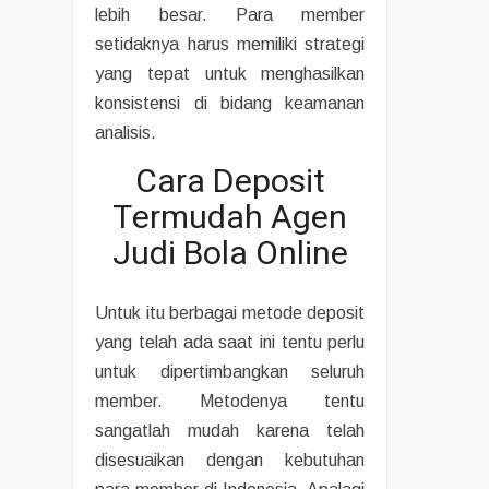
lebih besar. Para member
setidaknya harus memiliki strategi
yang tepat untuk menghasilkan
konsistensi di bidang keamanan
analisis.
Cara Deposit
Termudah Agen
Judi Bola Online
Untuk itu berbagai metode deposit
yang telah ada saat ini tentu perlu
untuk dipertimbangkan seluruh
member. Metodenya tentu
sangatlah mudah karena telah
disesuaikan dengan kebutuhan