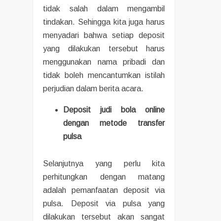
tidak salah dalam mengambil
tindakan. Sehingga kita juga harus
menyadari bahwa setiap deposit
yang dilakukan tersebut harus
menggunakan nama pribadi dan
tidak boleh mencantumkan istilah
perjudian dalam berita acara.
Deposit judi bola online
dengan metode transfer
pulsa
Selanjutnya yang perlu kita
perhitungkan dengan matang
adalah pemanfaatan deposit via
pulsa. Deposit via pulsa yang
dilakukan tersebut akan sangat