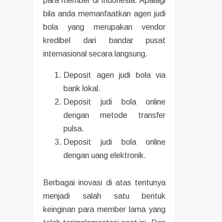
para member di Indonesia. Apalagi
bila anda memanfaatkan agen judi
bola yang merupakan vendor
kredibel dari bandar pusat
internasional secara langsung.
Deposit agen judi bola via
bank lokal.
Deposit judi bola online
dengan metode transfer
pulsa.
Deposit judi bola online
dengan uang elektronik.
Berbagai inovasi di atas tentunya
menjadi salah satu bentuk
keinginan para member lama yang