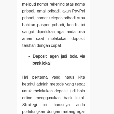
meliputi nomor rekening atas nama
pribadi, email pribadi, akun PayPal
pribadi, nomor telepon pribadi atau
bahkan paspor pribadi, kondisi ini
sangat diperlukan agar anda bisa
aman saat melakukan deposit
taruhan dengan cepat.
Deposit agen judi bola via
bank lokal
Hal pertama yang harus kita
ketahui adalah metode yang tepat
untuk melakukan deposit judi bola
online menggunakan bank lokal.
Strategi ini harusnya anda
perhitungkan dengan matang agar