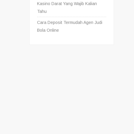
Kasino Darat Yang Wajib Kalian
Tahu
Cara Deposit Termudah Agen Judi
Bola Online