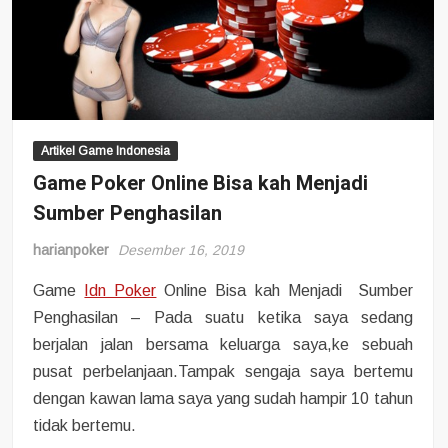
disampa
berupa 
menan
cara m
dan la
sebagai
Artikel Game Indonesia
Game Poker Online Bisa kah Menjadi
Sumber Penghasilan
harianpoker
Desember 16, 2019
Game
Idn Poker
Online Bisa kah Menjadi Sumber
Penghasilan – Pada suatu ketika saya sedang
berjalan jalan bersama keluarga saya,ke sebuah
pusat perbelanjaan.Tampak sengaja saya bertemu
dengan kawan lama saya yang sudah hampir 10 tahun
tidak bertemu.