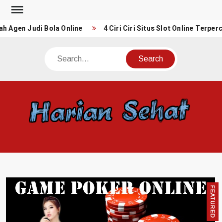
Skip
to
en Judi Bola Online
4 Ciri Ciri Situs Slot Online Terpercaya
content
Search
HAR
harians
merupa
salah 
blog j
online y
IDN po
FEATURED
onlin
Inform
yan