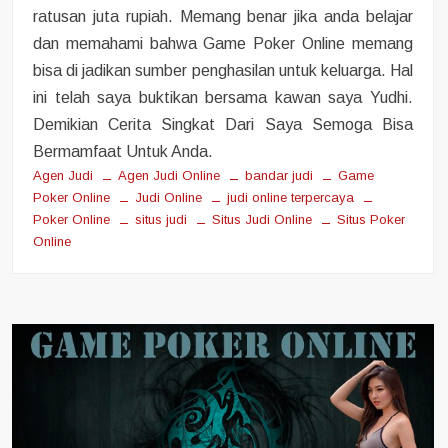
ratusan juta rupiah. Memang benar jika anda belajar
dan memahami bahwa Game Poker Online memang
bisa di jadikan sumber penghasilan untuk keluarga. Hal
ini telah saya buktikan bersama kawan saya Yudhi.
Demikian Cerita Singkat Dari Saya Semoga Bisa
Bermamfaat Untuk Anda.
Agen Judi
Agen Judi Online
bandar judi
Game
Poker Online
Judi Online
judi online terpercaya
Poker Online
situs judi
Situs Judi Online
Situs Poker
Online