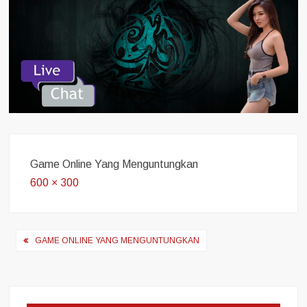
disampa
berupa 
menan
cara m
dan la
sebagai
Game Online Yang Menguntungkan
Full
600 × 300
size
Navigasi
GAME ONLINE YANG MENGUNTUNGKAN
pos