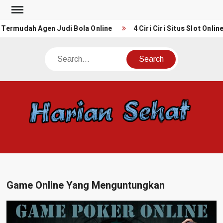
Skip
to
Termudah Agen Judi Bola Online
4 Ciri Ciri Situs Slot Onli
content
Search
HAR
harians
merupa
salah 
blog j
online y
IDN po
Game Online Yang Menguntungkan
onlin
Inform
yan